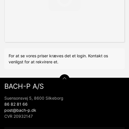
For at se vores priser kræves det et login. Kontakt os
venligst for at rekvirere et.
BACH-P A/S
Suensonsvej 5, 8600 Silkeborg
86 82 81 66
post@bach-p.dk
CVR 20932147