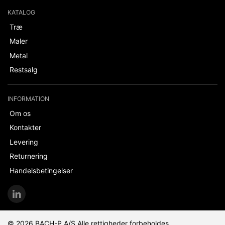
KATALOG
Træ
Maler
Metal
Restsalg
INFORMATION
Om os
Kontakter
Levering
Returnering
Handelsbetingelser
© 2026 BACH-P A/S Alle rettigheder forbeholdes