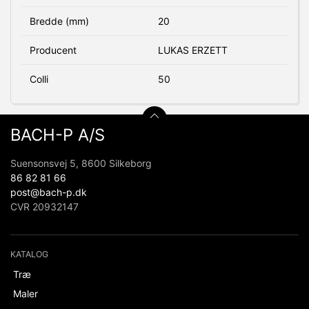
Bredde (mm)
20
Producent
LUKAS ERZETT
Colli
50
BACH-P A/S
Suensonsvej 5, 8600 Silkeborg
86 82 81 66
post@bach-p.dk
CVR 20932147
KATALOG
Træ
Maler