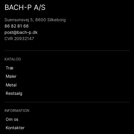
BACH-P A/S
Suensonsvej 5, 8600 Silkeborg
86 82 81 66
post@bach-p.dk
CVR 20932147
KATALOG
Træ
Maler
Metal
Restsalg
INFORMATION
Om os
Kontakter