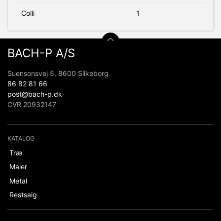
Colli
1
BACH-P A/S
Suensonsvej 5, 8600 Silkeborg
86 82 81 66
post@bach-p.dk
CVR 20932147
KATALOG
Træ
Maler
Metal
Restsalg