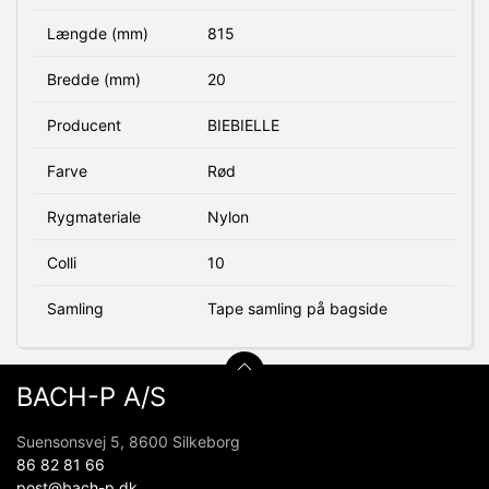
Længde (mm)
815
Bredde (mm)
20
Producent
BIEBIELLE
Farve
Rød
Rygmateriale
Nylon
Colli
10
Samling
Tape samling på bagside
BACH-P A/S
Suensonsvej 5, 8600 Silkeborg
86 82 81 66
post@bach-p.dk