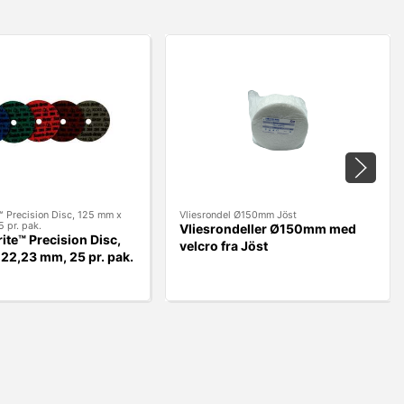
™ Precision Disc, 125 mm x
Vliesrondel Ø150mm Jöst
 pr. pak.
Vliesrondeller Ø150mm med
ite™ Precision Disc,
velcro fra Jöst
22,23 mm, 25 pr. pak.