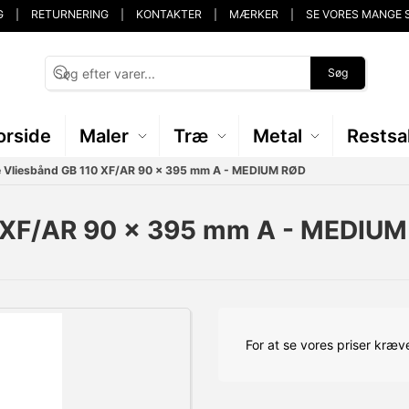
G
RETURNERING
KONTAKTER
MÆRKER
SE VORES MANGE 
Søg
orside
Maler
Træ
Metal
Restsa
 Vliesbånd GB 110 XF/AR 90 x 395 mm A - MEDIUM RØD
0 XF/AR 90 x 395 mm A - MEDIU
For at se vores priser kræve