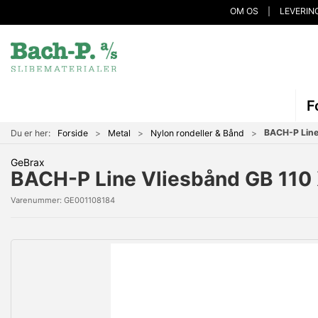
OM OS
LEVERIN
F
BACH-P Line
Du er her:
Forside
Metal
Nylon rondeller & Bånd
GeBrax
BACH-P Line Vliesbånd GB 11
Varenummer:
GE001108184