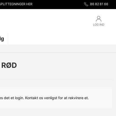
SPLITTEGNINGER HER
86 82 81 66
LOG IND
lg
M RØD
s det et login. Kontakt os venligst for at rekvirere et.