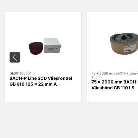
GE001106051
75 x 2000 mm BACH-P Line 
110 LS
BACH-P Line SCD Vliesrondel
75 x 2000 mm BACH-
GB 610 125 x 22 mm A -
Vliesbånd GB 110 LS
MEDIUM RØD