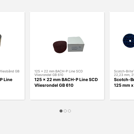
Vliesbånd GB
125 x 22 mm BACH-P Line SCD
Scotch-Brite
Vliesrondel GB 610
22,23 mm, 25
P Line
125 x 22 mm BACH-P Line SCD
Scotch-Br
Vliesrondel GB 610
125 mm x 