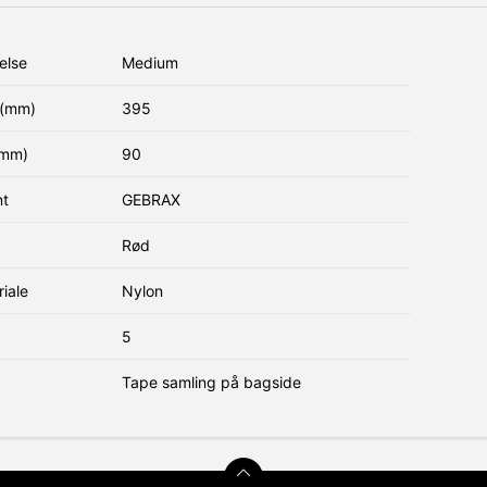
else
Medium
(mm)
395
(mm)
90
nt
GEBRAX
Rød
iale
Nylon
5
Tape samling på bagside