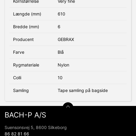
Kornstørrelse
Very fine
Længde (mm)
610
Bredde (mm)
6
Producent
GEBRAX
Farve
Blå
Rygmateriale
Nylon
Colli
10
Samling
Tape samling på bagside
BACH-P A/S
Suensonsvej 5, 8600 Silkeborg
86 82 81 66