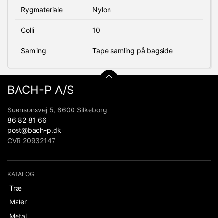
Rygmateriale
Nylon
Colli
10
Samling
Tape samling på bagside
BACH-P A/S
Suensonsvej 5, 8600 Silkeborg
86 82 81 66
post@bach-p.dk
CVR 20932147
KATALOG
Træ
Maler
Metal