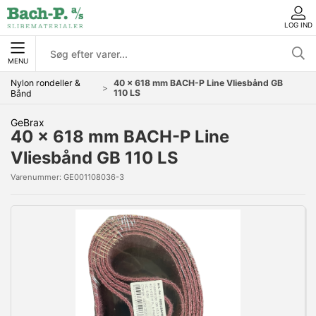
LOG IND
MENU
Nylon rondeller &
40 x 618 mm BACH-P Line Vliesbånd GB
110 LS
Bånd
GeBrax
40 x 618 mm BACH-P Line
Vliesbånd GB 110 LS
Varenummer:
GE001108036-3