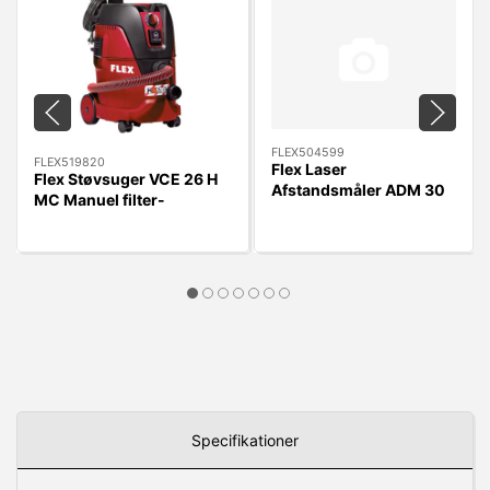
FLEX504599
FLEX519820
Flex Laser
Flex Støvsuger VCE 26 H
Afstandsmåler ADM 30
MC Manuel filter-
Med USB
rengøring/RengøringsSæt
Lader/Laserklasse 2
Specifikationer