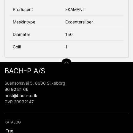
Producent
EKAMANT
Maskintype
Excentersliber
Diameter
150
Colli
1
BACH-P A/S
Suensonsvej 5, 8600 Silkeborg
86 82 81 66
post@bach-p.dk
CVR 20932147
KATALOG
Træ