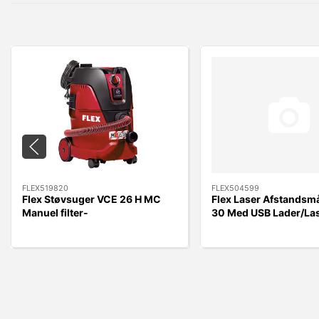
FLEX519820
FLEX504599
Flex Støvsuger VCE 26 H MC
Flex Laser Afstandsm
Manuel filter-
30 Med USB Lader/La
rengøring/RengøringsSæt
2