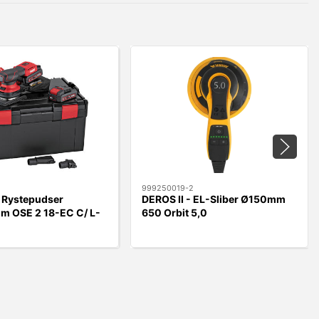
999250019-2
 Rystepudser
DEROS II - EL-Sliber Ø150mm
 OSE 2 18-EC C/ L-
650 Orbit 5,0
er & 2 x 2,5 Ah