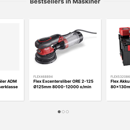
Bestsellers in Maskiner
FLEX468894
FLEX532086
åler ADM
Flex Excentersliber ORE 2-125
Flex Akku
serklasse
Ø125mm 8000-12000 o/min
80x130mm
Box m/lad