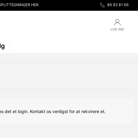
SPLITTEGNINGER HER
86 82 81 66
LOG IND
lg
s det et login. Kontakt os venligst for at rekvirere et.