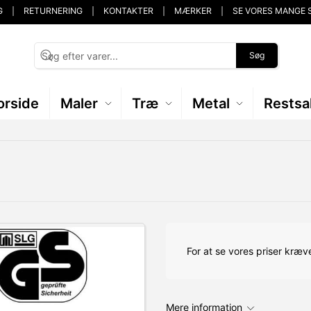
G
RETURNERING
KONTAKTER
MÆRKER
SE VORES MANGE 
Søg
orside
Maler
Træ
Metal
Restsa
For at se vores priser kræve
Mere information