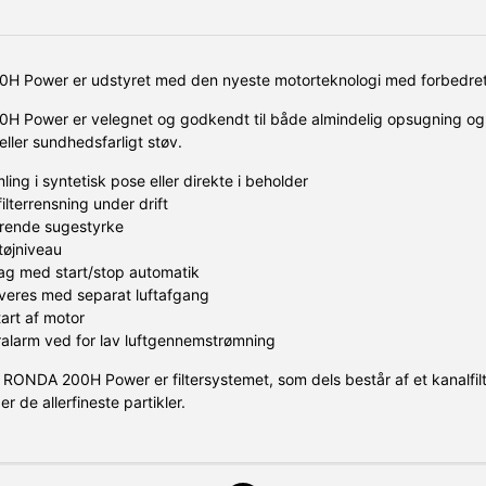
 Power er udstyret med den nyeste motorteknologi med forbedret 
 Power er velegnet og godkendt til både almindelig opsugning og 
eller sundhedsfarligt støv.
ing i syntetisk pose eller direkte i beholder
filterrensning under drift
rende sugestyrke
tøjniveau
ag med start/stop automatik
veres med separat luftafgang
tart af motor
alarm ved for lav luftgennemstrømning
n RONDA 200H Power er filtersystemet, som dels består af et kanalfilte
er de allerfineste partikler.