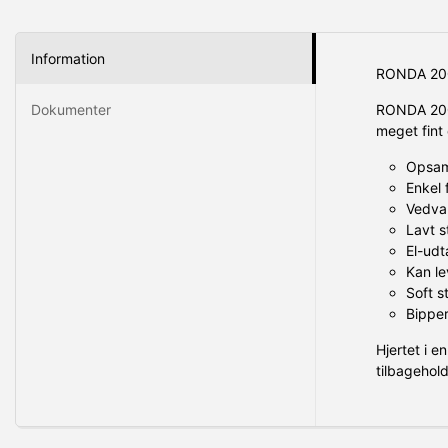
Information
RONDA 200H
Dokumenter
RONDA 200H
meget fint 
Opsaml
Enkel 
Vedva
Lavt s
El-udt
Kan le
Soft s
Bipper
Hjertet i e
tilbagehold