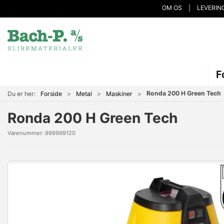
OM OS
LEVERIN
F
Ronda 200 H Green Tech
Du er her:
Forside
Metal
Maskiner
Ronda 200 H Green Tech
Varenummer:
999999120