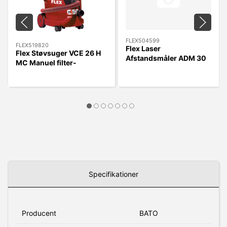
FLEX504599
FLEX519820
Flex Laser
Flex Støvsuger VCE 26 H
Afstandsmåler ADM 30
MC Manuel filter-
Med USB
rengøring/RengøringsSæt
Lader/Laserklasse 2
Specifikationer
Producent
BATO