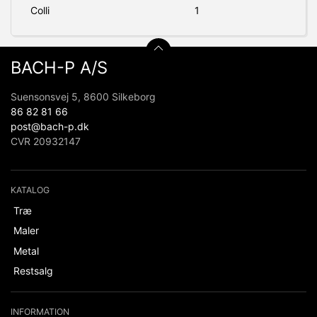
Colli
1
BACH-P A/S
Suensonsvej 5, 8600 Silkeborg
86 82 81 66
post@bach-p.dk
CVR 20932147
KATALOG
Træ
Maler
Metal
Restsalg
INFORMATION