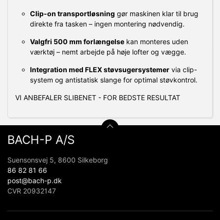
Clip-on transportløsning
gør maskinen klar til brug
direkte fra tasken – ingen montering nødvendig.
Valgfri 500 mm forlængelse
kan monteres uden
værktøj – nemt arbejde på høje lofter og vægge.
Integration med FLEX støvsugersystemer
via clip-
system og antistatisk slange for optimal støvkontrol.
VI ANBEFALER SLIBENET - FOR BEDSTE RESULTAT
BACH-P A/S
Suensonsvej 5, 8600 Silkeborg
86 82 81 66
post@bach-p.dk
CVR 20932147