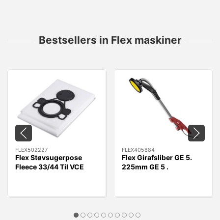
Bestsellers in Flex maskiner
FLEX502227
FLEX405884
Flex Støvsugerpose
Flex Girafsliber GE 5.
Fleece 33/44 Til VCE
225mm GE 5 .
33/44 L MC/AC, 5 stk.
Uden/slange