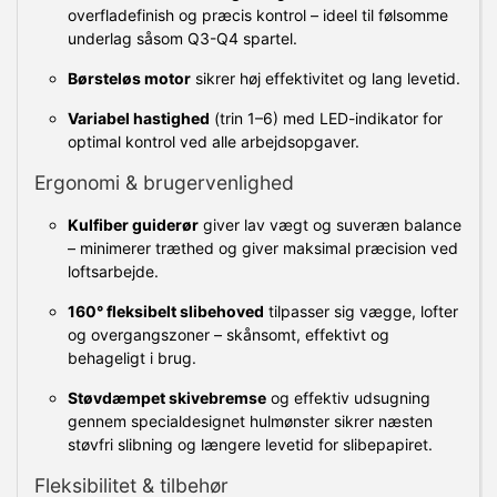
overfladefinish og præcis kontrol – ideel til følsomme
underlag såsom Q3-Q4 spartel.
Børsteløs motor
sikrer høj effektivitet og lang levetid.
Variabel hastighed
(trin 1–6) med LED-indikator for
optimal kontrol ved alle arbejdsopgaver.
Ergonomi & brugervenlighed
Kulfiber guiderør
giver lav vægt og suveræn balance
– minimerer træthed og giver maksimal præcision ved
loftsarbejde.
160° fleksibelt slibehoved
tilpasser sig vægge, lofter
og overgangszoner – skånsomt, effektivt og
behageligt i brug.
Støvdæmpet skivebremse
og effektiv udsugning
gennem specialdesignet hulmønster sikrer næsten
støvfri slibning og længere levetid for slibepapiret.
Fleksibilitet & tilbehør