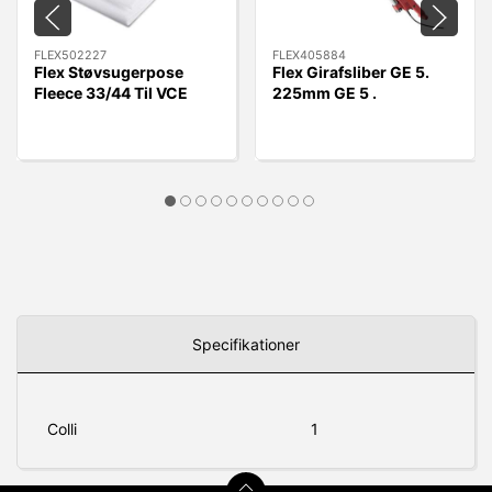
FLEX502227
FLEX405884
Flex Støvsugerpose
Flex Girafsliber GE 5.
Fleece 33/44 Til VCE
225mm GE 5 .
33/44 L MC/AC, 5 stk.
Uden/slange
Specifikationer
Colli
1