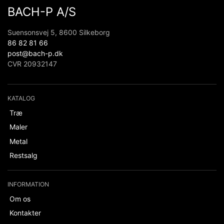
BACH-P A/S
Suensonsvej 5, 8600 Silkeborg
86 82 81 66
post@bach-p.dk
CVR 20932147
KATALOG
Træ
Maler
Metal
Restsalg
INFORMATION
Om os
Kontakter