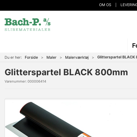
OM OS
LEVERIN
F
Glitterspartel BLAC
Du er her:
Forside
Maler
Malerværktøj
Glitterspartel BLACK 800mm
Varenummer:
000006414