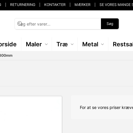
G
RETURNERING
KONTAKTER
MÆRKER
SE VORES MANGE 
Søg
orside
Maler
Træ
Metal
Restsa
K 800mm
For at se vores priser kræve