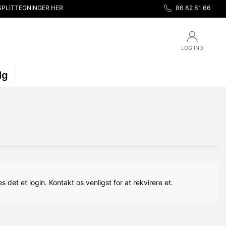
SPLITTEGNINGER HER
86 82 81 66
LOG IND
lg
s det et login. Kontakt os venligst for at rekvirere et.