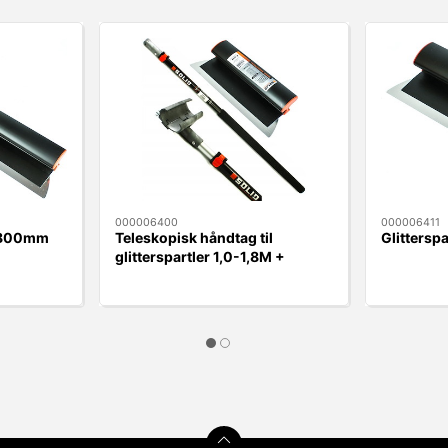
000006400
000006411
K 800mm
Teleskopisk håndtag til
Glitters
glitterspartler 1,0-1,8M +
000006401 Beslag