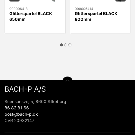
000006413
000006414
Glitterspartel BLACK
Glitterspartel BLACK
650mm
800mm
BACH-P A/S
Suensonsvej 5, 8600 Silkeborg
86 82 81 66
post@bach-p.dk
CVR 20932147