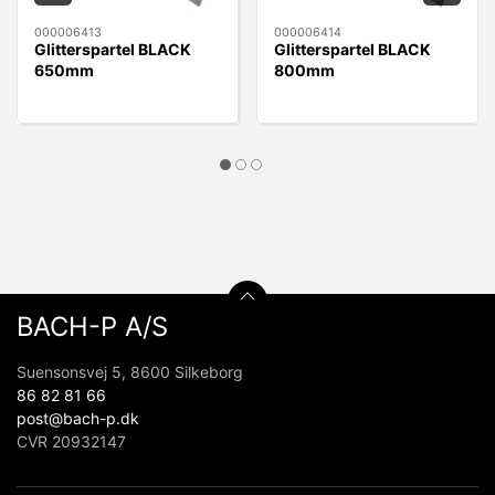
000006413
000006414
Glitterspartel BLACK
Glitterspartel BLACK
650mm
800mm
BACH-P A/S
Suensonsvej 5, 8600 Silkeborg
86 82 81 66
post@bach-p.dk
CVR 20932147