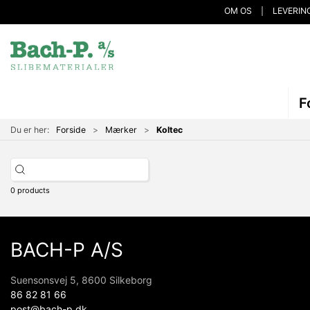
OM OS
LEVERIN
F
Du er her:
Forside
Mærker
Koltec
0 products
BACH-P A/S
Suensonsvej 5, 8600 Silkeborg
86 82 81 66
post@bach-p.dk