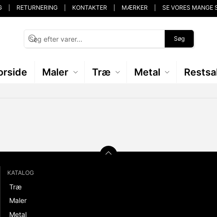
G
RETURNERING
KONTAKTER
MÆRKER
SE VORES MANGE 
Søg
orside
Maler
Træ
Metal
Restsa
KATALOG
Træ
Maler
Metal