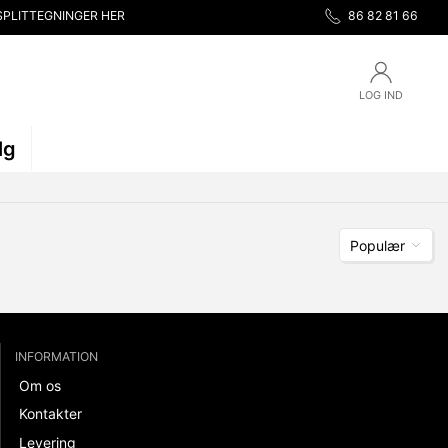
SPLITTEGNINGER HER
86 82 81 66
LOG IND
lg
Populær
INFORMATION
Om os
Kontakter
Levering