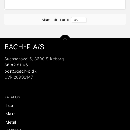
Viser 1 til 11 af 11
40
BACH-P A/S
Suensonsvej 5, 8600 Silkeborg
86 82 81 66
post@bach-p.dk
CVR 20932147
KATALOG
Træ
Maler
Metal