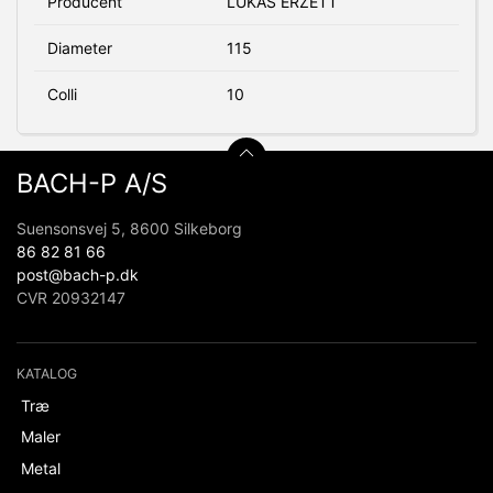
Producent
LUKAS ERZETT
Diameter
115
Colli
10
BACH-P A/S
Suensonsvej 5, 8600 Silkeborg
86 82 81 66
post@bach-p.dk
CVR 20932147
KATALOG
Træ
Maler
Metal