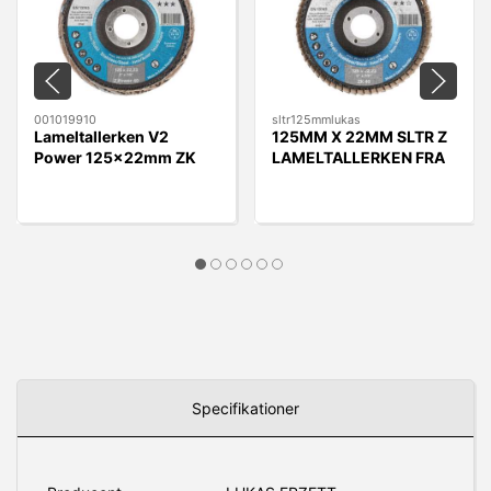
001019910
sltr125mmlukas
Lameltallerken V2
125MM X 22MM SLTR Z
Power 125x22mm ZK
LAMELTALLERKEN FRA
40 Stål
LUKAS
Specifikationer