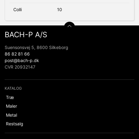
Colli
10
BACH-P A/S
Suensonsvej 5, 8600 Silkeborg
86 82 81 66
post@bach-p.dk
CVR 20932147
KATALOG
Træ
Maler
Metal
Restsalg