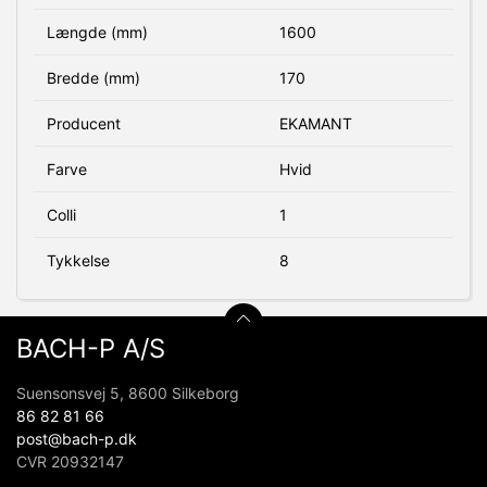
Længde (mm)
1600
Bredde (mm)
170
Producent
EKAMANT
Farve
Hvid
Colli
1
Tykkelse
8
BACH-P A/S
Suensonsvej 5, 8600 Silkeborg
86 82 81 66
post@bach-p.dk
CVR 20932147