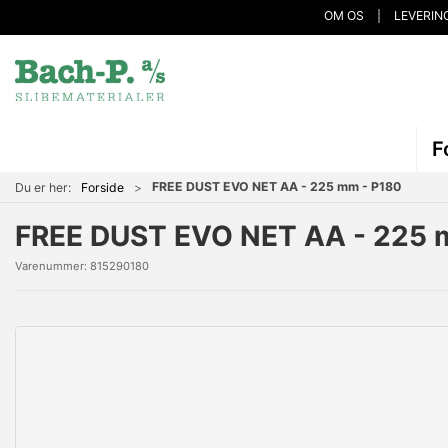
OM OS
LEVERIN
F
FREE DUST EVO NET AA - 225 mm - P180
Du er her:
Forside
FREE DUST EVO NET AA - 225 
Varenummer:
815290180