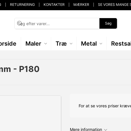
G
RETURNERING
KONTAKTER
MÆRKER
SE VORES MANGE 
Søg
orside
Maler
Træ
Metal
Restsa
mm - P180
For at se vores priser kræve
Mere information