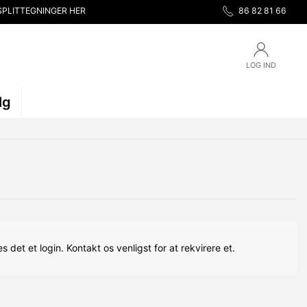
SPLITTEGNINGER HER
86 82 81 66
LOG IND
lg
s det et login. Kontakt os venligst for at rekvirere et.