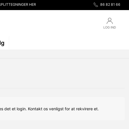
SPLITTEGNINGER HER
86 82 81 66
LOG IND
lg
s det et login. Kontakt os venligst for at rekvirere et.