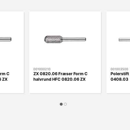
001000210
001003500
orm C
ZX 0820.06 Fræser Form C
Polerstif
6 ZX
halvrund HFC 0820.06 ZX
0408.03