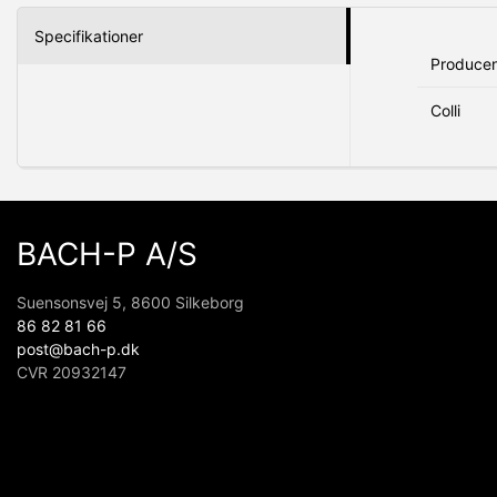
Specifikationer
Produce
Colli
BACH-P A/S
Suensonsvej 5, 8600 Silkeborg
86 82 81 66
post@bach-p.dk
CVR 20932147