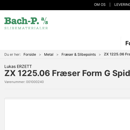
OM OS
LEVERIN
F
ZX 1225.06 Fr
Du er her:
Forside
Metal
Fræser & Slibepoints
Lukas ERZETT
ZX 1225.06 Fræser Form G Spi
Varenummer:
001000240