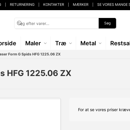
G
RETURNERING
KONTAKTER
MÆRKER
SE VORES MANGE 
Søg
orside
Maler
Træ
Metal
Restsa
æser Form G Spids HFG 1225.06 ZX
ds HFG 1225.06 ZX
For at se vores priser kræve