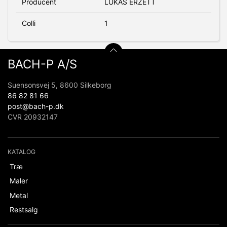
Producent
LUKAS ERZETT
Colli
1
BACH-P A/S
Suensonsvej 5, 8600 Silkeborg
86 82 81 66
post@bach-p.dk
CVR 20932147
KATALOG
Træ
Maler
Metal
Restsalg