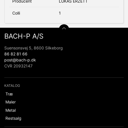
Producent
LUKAS ERZETT
Colli
1
BACH-P A/S
Suensonsvej 5, 8600 Silkeborg
86 82 81 66
post@bach-p.dk
CVR 20932147
KATALOG
Træ
Maler
Metal
Restsalg