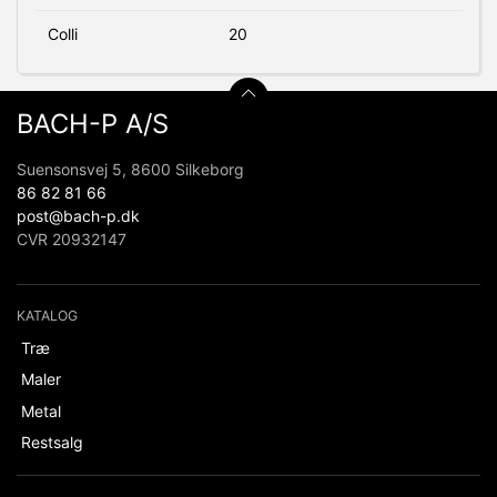
Colli
20
BACH-P A/S
Suensonsvej 5, 8600 Silkeborg
86 82 81 66
post@bach-p.dk
CVR 20932147
KATALOG
Træ
Maler
Metal
Restsalg