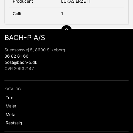
Producent
LUKAS ERZETT
Colli
1
BACH-P A/S
Suensonsvej 5, 8600 Silkeborg
86 82 81 66
post@bach-p.dk
CVR 20932147
KATALOG
Træ
Maler
Metal
Restsalg