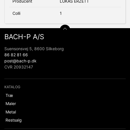
Producent
LUKAS ERZETT
Colli
1
BACH-P A/S
Suensonsvej 5, 8600 Silkeborg
86 82 81 66
post@bach-p.dk
CVR 20932147
KATALOG
Træ
Maler
Metal
Restsalg