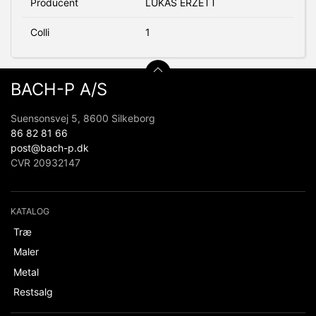
Producent
LUKAS ERZETT
Colli
1
BACH-P A/S
Suensonsvej 5, 8600 Silkeborg
86 82 81 66
post@bach-p.dk
CVR 20932147
KATALOG
Træ
Maler
Metal
Restsalg