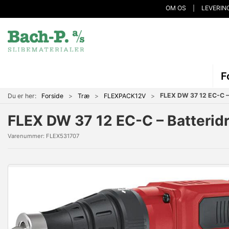
OM OS
LEVERIN
F
FLEX DW 37 12 EC-C – 
Du er her:
Forside
Træ
FLEXPACK12V
FLEX DW 37 12 EC-C – Batteridr
Varenummer:
FLEX531707