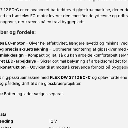
 12 EC-C er en avanceret batteridrevet gipsskruemaskine, der er desi
ed en børsteløs EC-motor leverer den enestående ydeevne og driftssi
opgaver, der kræves på en travl byggeplads.
er og fordele:
løs EC-motor
– Giver høj effektivitet, længere levetid og minimal ved
 og præcis skruetrækning
– Optimerer montering af gipsskiver med e
misk design
– Kompakt og let, så du kan arbejde komfortabelt selv 
ret LED-arbejdslys
– Sikrer optimal belysning af arbejdsområdet for 
 konstruktion
– Udviklet til at modstå krævende forhold på byggepl
din gipsskruemaskine med
FLEX DW 37 12 EC-C
og oplev fordelene 
g pålidelig drift til dine gipsskruerprojekter.
k:
Batteri og lader sælges separat.
data
ænding
12 V