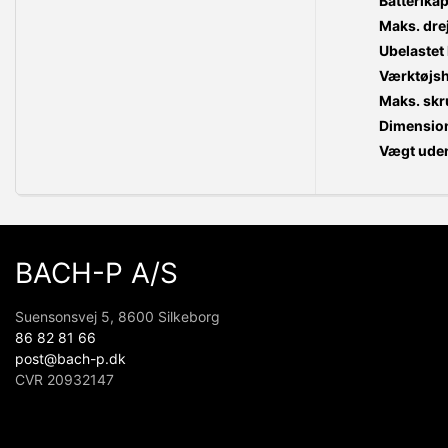
Batterikap
Maks. dr
Ubelastet
Værktøjsh
Maks. skr
Dimensio
Vægt uden
BACH-P A/S
Suensonsvej 5, 8600 Silkeborg
86 82 81 66
post@bach-p.dk
CVR 20932147