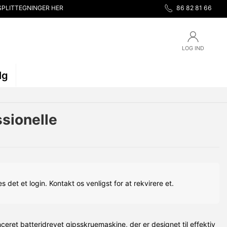
SPLITTEGNINGER HER
86 82 81 66
LOG IND
lg
sionelle
s det et login. Kontakt os venligst for at rekvirere et.
ret batteridrevet gipsskruemaskine, der er designet til effektiv