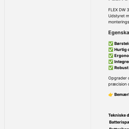
FLEX DW 37
Udstyret m
monterings
Egenskab
✅
Børste
✅
Hurtig
✅
Ergono
✅
Integre
✅
Robust
Opgrader 
præcision o
👉
Bemær
Tekniske 
Batterisp