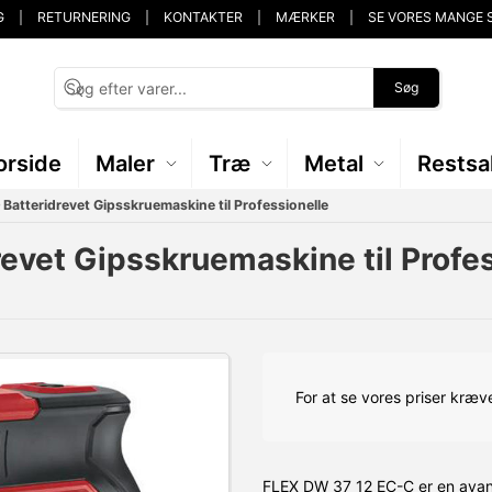
G
RETURNERING
KONTAKTER
MÆRKER
SE VORES MANGE 
Søg
orside
Maler
Træ
Metal
Restsa
Batteridrevet Gipsskruemaskine til Professionelle
evet Gipsskruemaskine til Profes
For at se vores priser kræve
FLEX DW 37 12 EC-C er en avance