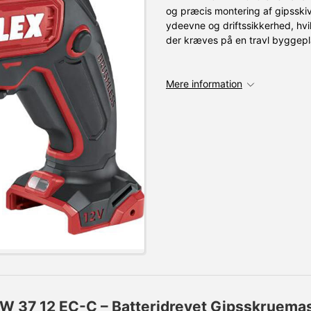
og præcis montering af gipsski
ydeevne og driftssikkerhed, hvi
der kræves på en travl byggepl
Mere information
W 37 12 EC-C – Batteridrevet Gipsskruemask