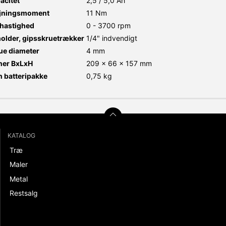
acitet
2,5 / 5,0 Ah
ejningsmoment
11 Nm
 hastighed
0 - 3700 rpm
older, gipsskruetrækker
1/4" indvendigt
ue diameter
4 mm
ner BxLxH
209 x 66 x 157 mm
 batteripakke
0,75 kg
KATALOG
Træ
Maler
Metal
Restsalg