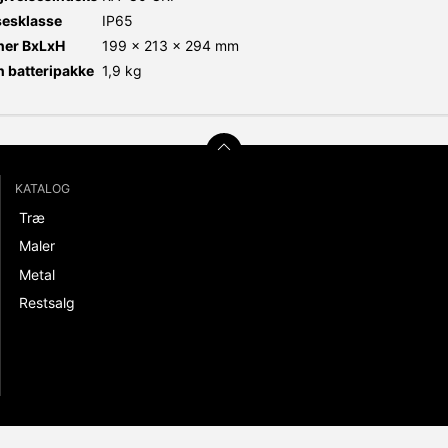
sesklasse
IP65
ner BxLxH
199 x 213 x 294 mm
 batteripakke
1,9 kg
KATALOG
Træ
Maler
Metal
Restsalg