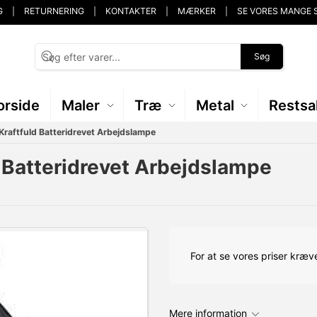
G
RETURNERING
KONTAKTER
MÆRKER
SE VORES MANGE 
Søg
orside
Maler
Træ
Metal
Restsa
Kraftfuld Batteridrevet Arbejdslampe
 Batteridrevet Arbejdslampe
For at se vores priser kræve
Mere information