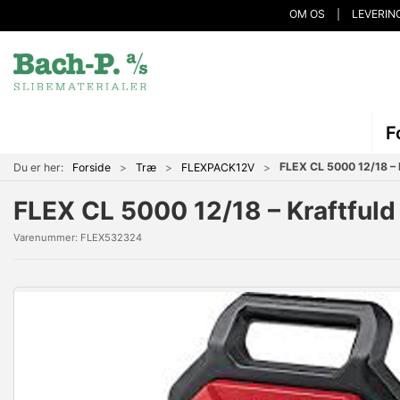
OM OS
LEVERIN
F
FLEX CL 5000 12/18 – 
Du er her:
Forside
Træ
FLEXPACK12V
FLEX CL 5000 12/18 – Kraftfuld
Varenummer:
FLEX532324