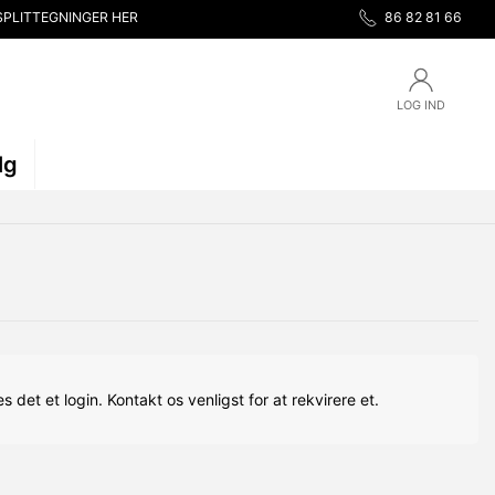
SPLITTEGNINGER HER
86 82 81 66
LOG IND
lg
s det et login. Kontakt os venligst for at rekvirere et.