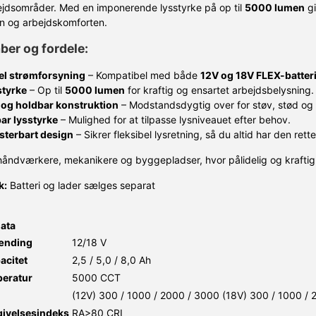
jdsområder. Med en imponerende lysstyrke på op til
5000 lumen
gi
n og arbejdskomforten.
er og fordele:
el strømforsyning
– Kompatibel med både
12V og 18V FLEX-batter
styrke
– Op til
5000 lumen
for kraftig og ensartet arbejdsbelysning.
 og holdbar konstruktion
– Modstandsdygtig over for støv, stød og 
ar lysstyrke
– Mulighed for at tilpasse lysniveauet efter behov.
sterbart design
– Sikrer fleksibel lysretning, så du altid har den rett
 håndværkere, mekanikere og byggepladser, hvor pålidelig og kraftig 
k:
Batteri og lader sælges separat
data
ænding
12/18 V
acitet
2,5 / 5,0 / 8,0 Ah
eratur
5000 CCT
(12V) 300 / 1000 / 2000 / 3000 (18V) 300 / 1000 /
ivelsesindeks
RA>80 CRI