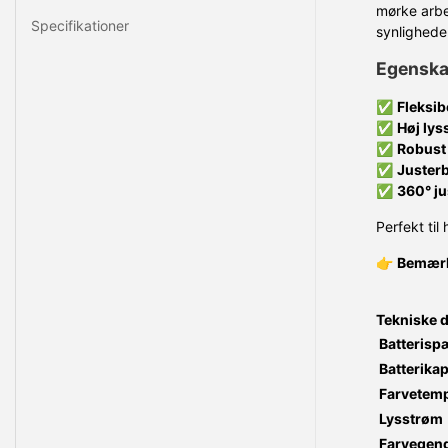
mørke arbe
Specifikationer
synlighede
Egenskab
✅
Fleksib
✅
Høj lys
✅
Robust
✅
Justerb
✅
360° ju
Perfekt til
👉
Bemær
Tekniske 
Batterisp
Batterikap
Farvetemp
Lysstrøm
Farvegeng