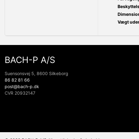
Beskyttel
Dimensio
Vægt uden
BACH-P A/S
Suensonsvej 5, 8600 Silkeborg
86 82 81 66
post@bach-p.dk
CVR 20932147