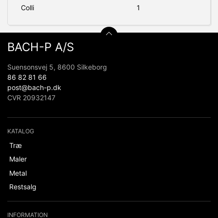
Colli
1
BACH-P A/S
Suensonsvej 5, 8600 Silkeborg
86 82 81 66
post@bach-p.dk
CVR 20932147
KATALOG
Træ
Maler
Metal
Restsalg
INFORMATION