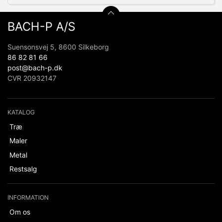
BACH-P A/S
Suensonsvej 5, 8600 Silkeborg
86 82 81 66
post@bach-p.dk
CVR 20932147
KATALOG
Træ
Maler
Metal
Restsalg
INFORMATION
Om os