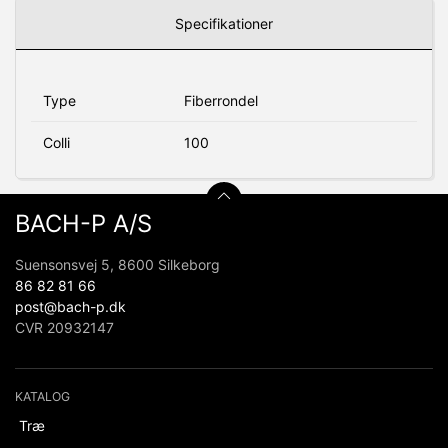
Specifikationer
Type
Fiberrondel
Colli
100
BACH-P A/S
Suensonsvej 5, 8600 Silkeborg
86 82 81 66
post@bach-p.dk
CVR 20932147
KATALOG
Træ