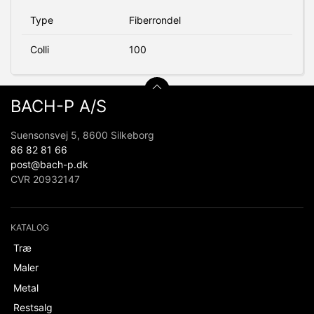
Type
Fiberrondel
Colli
100
BACH-P A/S
Suensonsvej 5, 8600 Silkeborg
86 82 81 66
post@bach-p.dk
CVR 20932147
KATALOG
Træ
Maler
Metal
Restsalg