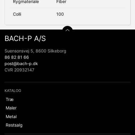
Rygmateriale
Fiber
Colli
100
BACH-P A/S
Suensonsvej 5, 8600 Silkeborg
86 82 81 66
post@bach-p.dk
CVR 20932147
KATALOG
Træ
Maler
Metal
Restsalg