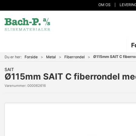
OM OS
LEVERIN
F
Ø115mm SAIT C fiberrond
Du er her:
Forside
Metal
Fiberrondel
SAIT
Ø115mm SAIT C fiberrondel med 
Varenummer:
000062616