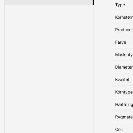
Type
Kornstørr
Produce
Farve
Maskint
Diameter
Kvalitet
Korntype
Hæftnin
Rygmater
Colli