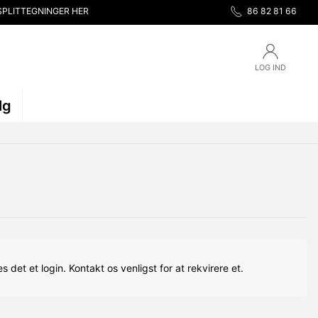
SPLITTEGNINGER HER
86 82 81 66
LOG IND
lg
s det et login. Kontakt os venligst for at rekvirere et.