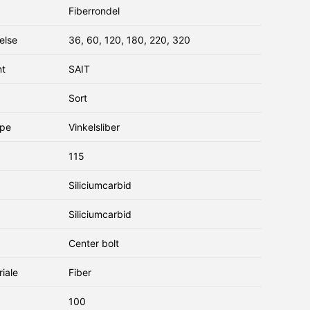
Fiberrondel
else
36, 60, 120, 180, 220, 320
nt
SAIT
Sort
ype
Vinkelsliber
115
Siliciumcarbid
Siliciumcarbid
g
Center bolt
iale
Fiber
100