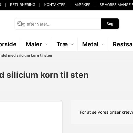
G
RETURNERING
KONTAKTER
MÆRKER
SE VORES MANGE 
Søg
orside
Maler
Træ
Metal
Restsa
el med silicium korn til sten
silicium korn til sten
For at se vores priser kræve