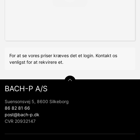
For at se vores priser kræves det et login. Kontakt os
venligst for at rekvirere et.
BACH-P A/S
Suensonsvej 5, 8600 Silkeborg
86 82 81 66
post@bach-p.dk
CVR 20932147