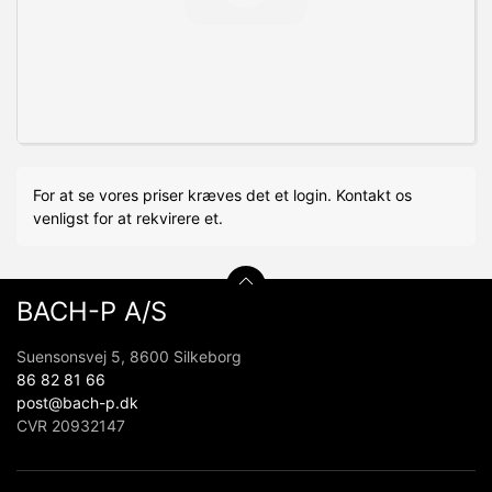
For at se vores priser kræves det et login. Kontakt os
venligst for at rekvirere et.
BACH-P A/S
Suensonsvej 5, 8600 Silkeborg
86 82 81 66
post@bach-p.dk
CVR 20932147