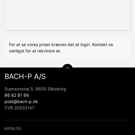
For at se vores priser kræves det et login. Kontakt os
venligst for at rekvirere et.
BACH-P A/S
Suensonsvej 5, 8600 Silkeborg
86 82 81 66
post@bach-p.dk
CVR 20932147
KATALOG