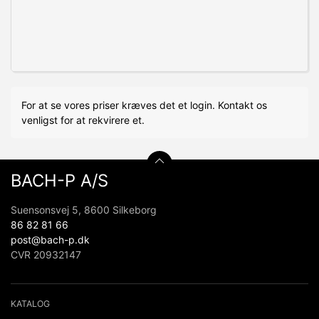
For at se vores priser kræves det et login. Kontakt os
venligst for at rekvirere et.
BACH-P A/S
Suensonsvej 5, 8600 Silkeborg
86 82 81 66
post@bach-p.dk
CVR 20932147
KATALOG