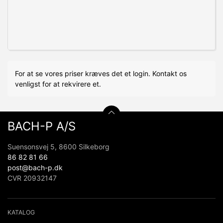
For at se vores priser kræves det et login. Kontakt os
venligst for at rekvirere et.
BACH-P A/S
Suensonsvej 5, 8600 Silkeborg
86 82 81 66
post@bach-p.dk
CVR 20932147
KATALOG