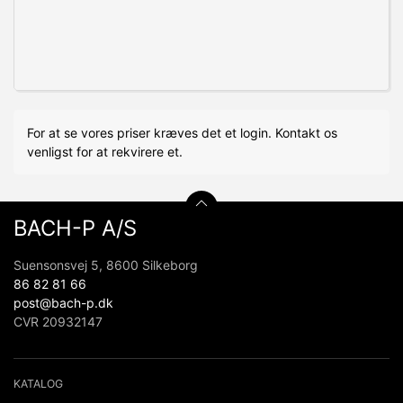
For at se vores priser kræves det et login. Kontakt os
venligst for at rekvirere et.
BACH-P A/S
Suensonsvej 5, 8600 Silkeborg
86 82 81 66
post@bach-p.dk
CVR 20932147
KATALOG