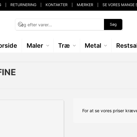
G
RETURNERING
KONTAKTER
MÆRKER
SE VORES MANGE 
Søg
orside
Maler
Træ
Metal
Restsa
FINE
For at se vores priser kræve