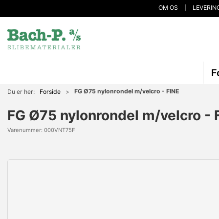
OM OS
LEVERIN
F
FG Ø75 nylonrondel m/velcro - FINE
Du er her:
Forside
FG Ø75 nylonrondel m/velcro - 
Varenummer:
000VNT75F