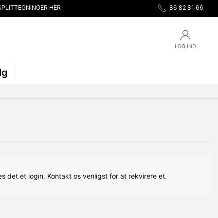
SPLITTEGNINGER HER
86 82 81 66
LOG IND
lg
s det et login. Kontakt os venligst for at rekvirere et.