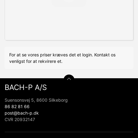
For at se vores priser kræves det et login. Kontakt os
venligst for at rekvirere et.
BACH-P A/S
Suensonsvej 5, 8600 Silkeborg
86 82 81 66
post@bach-p.dk
CVR 20932147