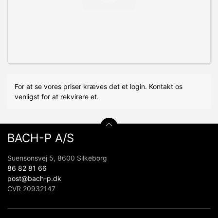
For at se vores priser kræves det et login. Kontakt os
venligst for at rekvirere et.
BACH-P A/S
Suensonsvej 5, 8600 Silkeborg
86 82 81 66
post@bach-p.dk
CVR 20932147