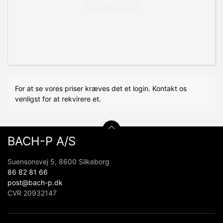
For at se vores priser kræves det et login. Kontakt os
venligst for at rekvirere et.
BACH-P A/S
Suensonsvej 5, 8600 Silkeborg
86 82 81 66
post@bach-p.dk
CVR 20932147