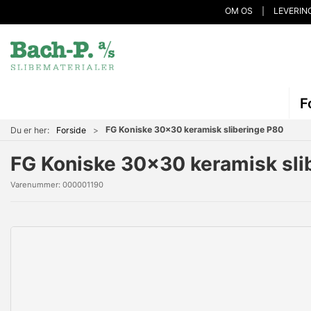
OM OS
LEVERIN
F
FG Koniske 30x30 keramisk sliberinge P80
Du er her:
Forside
FG Koniske 30x30 keramisk sli
Varenummer:
000001190