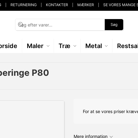
G
RETURNERING
KONTAKTER
MÆRKER
SE VORES MANGE 
Søg
orside
Maler
Træ
Metal
Restsa
beringe P80
For at se vores priser kræve
Mere information