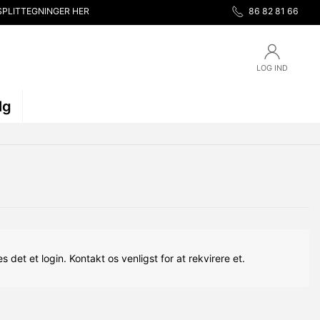
SPLITTEGNINGER HER
86 82 81 66
LOG IND
lg
s det et login. Kontakt os venligst for at rekvirere et.