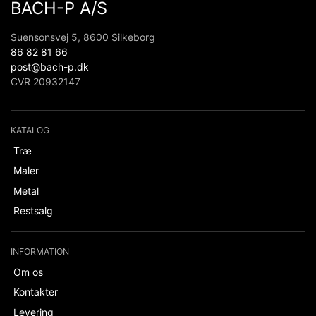
BACH-P A/S
Suensonsvej 5, 8600 Silkeborg
86 82 81 66
post@bach-p.dk
CVR 20932147
KATALOG
Træ
Maler
Metal
Restsalg
INFORMATION
Om os
Kontakter
Levering