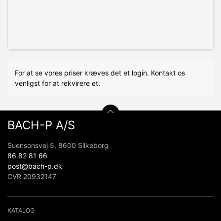
For at se vores priser kræves det et login. Kontakt os
venligst for at rekvirere et.
BACH-P A/S
Suensonsvej 5, 8600 Silkeborg
86 82 81 66
post@bach-p.dk
CVR 20932147
KATALOG